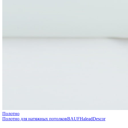
Полотно
Полотно для натяжных потолков
BAUF
Halead
Descor