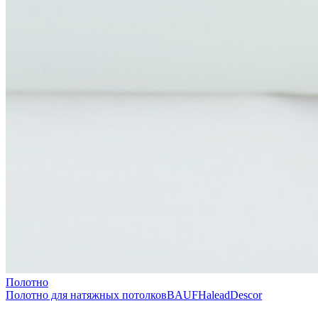
Полотно
Полотно для натяжных потолков
BAUF
Halead
Descor