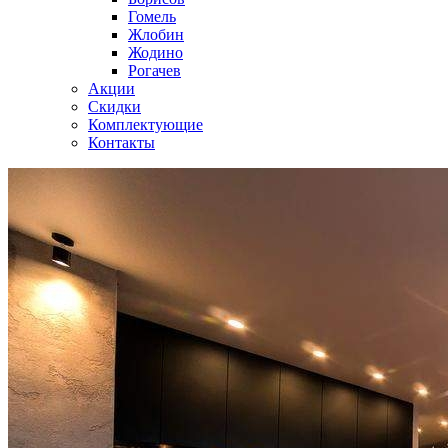
Гомель
Жлобин
Жодино
Рогачев
Акции
Скидки
Комплектующие
Контакты