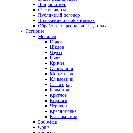
Вопрос-ответ
Сертификаты
Публичный договор
Положение о cookie-файлах
Обработка персональных данных
Регионы
Могилев
Горки
Шклов
Чаусы
Быхов
Кричев
Осиповичи
Мстиславль
Климовичи
Славгород
Белыничи
Круглое
Кировск
Чериков
Краснополье
Костюковичи
Бобруйск
Орша
Борисов